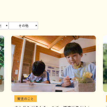
と
その他
育児のこと