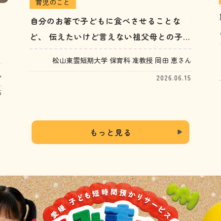
育児のこと
自分のお箸で子どもに食べさせることな
ど、 伝えたいけど言えない祖父母との子
育てギャップがあります。 おやつやお小
松山東雲短期大学 保育科 准教授 岡田 恵さん
遣いのことなど、小さなことがストレス
ん
2026.06.15
に…。どう向き合えばいい？（30代女性）
5
もっと見る