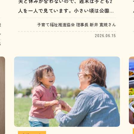
夫と休みが合わないので、週末は子ども2
キ
人を一人で見ています。小さい頃は公園や
児童館などで一緒に遊べていましたが、大
子育て福祉推進協会 理事長 新井 寛規さん
表
きくなるにつれ、どう過ごしてあげるのが
ん
2026.06.15
良いのか悩んでいます。小学生男子2人の
5
ため、家でゲームやテレビを見ながらダラ
ダラと過ごすばかりです。（30代女性）