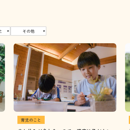
と
その他
育児のこと