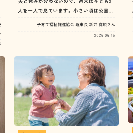
夫と休みが合わないので、週末は子ども2
キ
人を一人で見ています。小さい頃は公園や
児童館などで一緒に遊べていましたが、大
子育て福祉推進協会 理事長 新井 寛規さん
表
きくなるにつれ、どう過ごしてあげるのが
ん
2026.06.15
良いのか悩んでいます。小学生男子2人の
5
ため、家でゲームやテレビを見ながらダラ
ダラと過ごすばかりです。（30代女性）