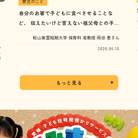
育児のこと
自分のお箸で子どもに食べさせることな
ど、 伝えたいけど言えない祖父母との子
育てギャップがあります。 おやつやお小
松山東雲短期大学 保育科 准教授 岡田 恵さん
遣いのことなど、小さなことがストレス
ん
2026.06.15
に…。どう向き合えばいい？（30代女性）
5
もっと見る