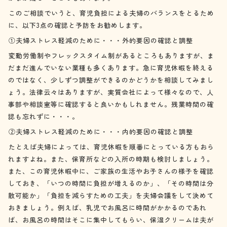
このご相談でいうと、育児負担による夫婦のバランスをとるため
に、以下3点の確認と予防をお勧めします。
①夫婦ストレス軽減のために・・・外的要因の確認と調整
変動労働制やフレックスタイム制があるところもありますが、ま
だまだ進んでいない業種も多くあります。急に育児休暇を終える
のではなく、少しずつ調整ができるのかどうかを相談してみまし
ょう。法律云々はありますが、実質会社によって様々なので、人
事部や相談室等に確認すると良いかもしれません。残業時間の確
認も忘れずに・・・。
②夫婦ストレス軽減のために・・・内的要因の確認と調整
たとえば夫婦によっては、育児休暇を順番にとっている方もおら
れますよね。また、保育所などの入所の時期も検討しましょう。
また、この育児休暇中に、ご家族の生活やお子さんの様子を確認
しておき、「いつの時間に負担が増えるのか」、「その時間は分
散可能か」「負担を減らすための工夫」を夫婦会議をして決めて
おきましょう。例えば、乳児でお風呂に時間がかかるのであれ
ば、お風呂の時間はそこに集中してもらい、保湿クリームは夫が